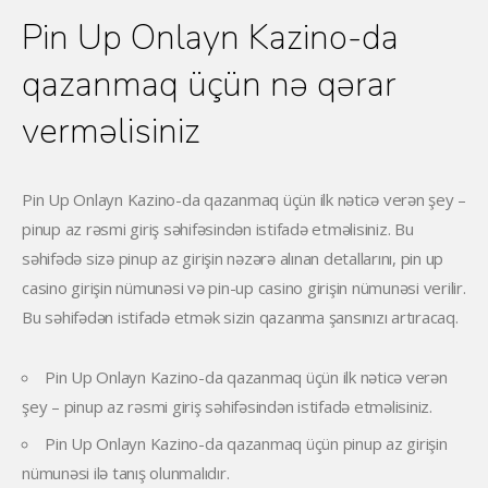
Pin Up Onlayn Kazino-da
qazanmaq üçün nə qərar
verməlisiniz
Pin Up Onlayn Kazino-da qazanmaq üçün ilk nəticə verən şey –
pinup az rəsmi giriş səhifəsindən istifadə etməlisiniz. Bu
səhifədə sizə pinup az girişin nəzərə alınan detallarını, pin up
casino girişin nümunəsi və pin-up casino girişin nümunəsi verilir.
Bu səhifədən istifadə etmək sizin qazanma şansınızı artıracaq.
Pin Up Onlayn Kazino-da qazanmaq üçün ilk nəticə verən
şey – pinup az rəsmi giriş səhifəsindən istifadə etməlisiniz.
Pin Up Onlayn Kazino-da qazanmaq üçün pinup az girişin
nümunəsi ilə tanış olunmalıdır.