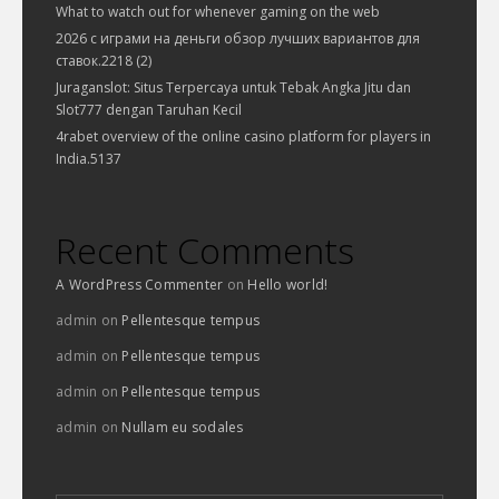
What to watch out for whenever gaming on the web
2026 с играми на деньги обзор лучших вариантов для
ставок.2218 (2)
Juraganslot: Situs Terpercaya untuk Tebak Angka Jitu dan
Slot777 dengan Taruhan Kecil
4rabet overview of the online casino platform for players in
India.5137
Recent Comments
A WordPress Commenter
on
Hello world!
admin
on
Pellentesque tempus
admin
on
Pellentesque tempus
admin
on
Pellentesque tempus
admin
on
Nullam eu sodales