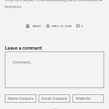
выигрыш.
NEWS
APRIL 22, 2026
0
Leave a comment
Comment