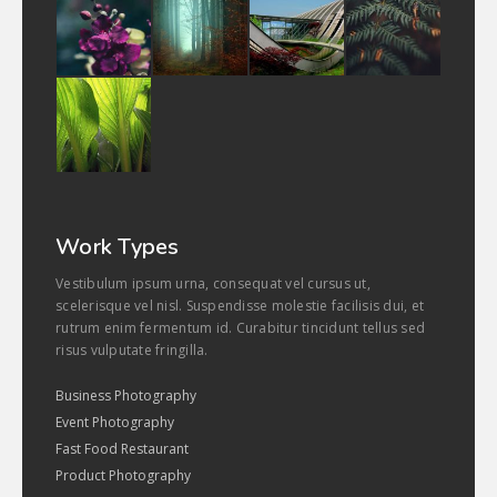
Work Types
Vestibulum ipsum urna, consequat vel cursus ut,
scelerisque vel nisl. Suspendisse molestie facilisis dui, et
rutrum enim fermentum id. Curabitur tincidunt tellus sed
risus vulputate fringilla.
Business Photography
Event Photography
Fast Food Restaurant
Product Photography