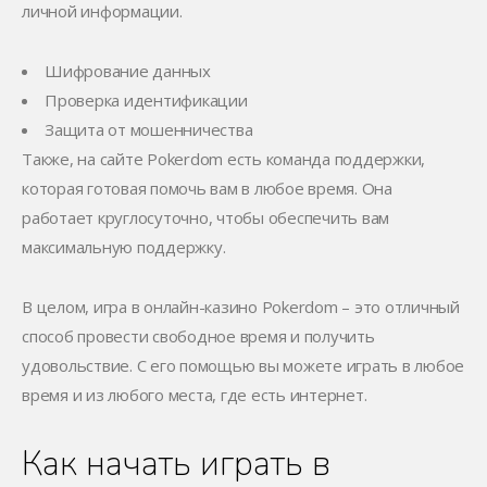
личной информации.
Шифрование данных
Проверка идентификации
Защита от мошенничества
Также, на сайте Pokerdom есть команда поддержки,
которая готовая помочь вам в любое время. Она
работает круглосуточно, чтобы обеспечить вам
максимальную поддержку.
В целом, игра в онлайн-казино Pokerdom – это отличный
способ провести свободное время и получить
удовольствие. С его помощью вы можете играть в любое
время и из любого места, где есть интернет.
Как начать играть в