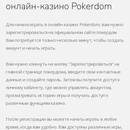
онлайн-казино Pokerdom
Для начала играть в онлайн-казино Pokerdom, вам нужно
зарегистрироваться на официальном сайте покердом.
Вам потребуется только несколько минут, чтобы создать
аккаунт и начать играть.
Вам нужно кликнуть на кнопку “Зарегистрироваться” на
главной странице покердома, введите свои контактные
данные и создайте пароль. Затем вы получите доступ к
личному кабинету, где можно управлять аккаунтом,
просматривать историю игры и получать доступ к
различным функциям казино.
После регистрации вы можете начать играть в любое
время, когда вам удобно. Вам доступны различные игры,