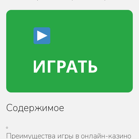
ИГРАТЬ
Содержимое
Преимущества игры в онлайн-казино