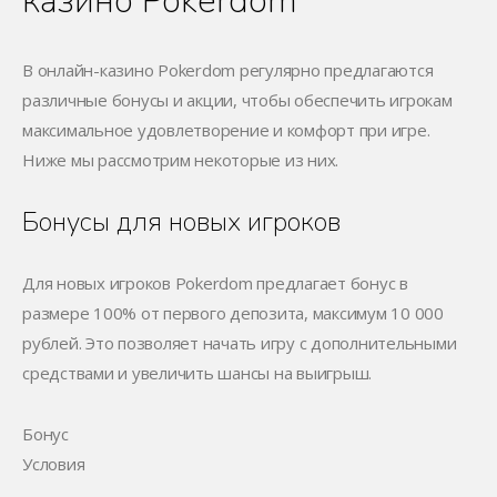
казино Pokerdom
В онлайн-казино Pokerdom регулярно предлагаются
различные бонусы и акции, чтобы обеспечить игрокам
максимальное удовлетворение и комфорт при игре.
Ниже мы рассмотрим некоторые из них.
Бонусы для новых игроков
Для новых игроков Pokerdom предлагает бонус в
размере 100% от первого депозита, максимум 10 000
рублей. Это позволяет начать игру с дополнительными
средствами и увеличить шансы на выигрыш.
Бонус
Условия