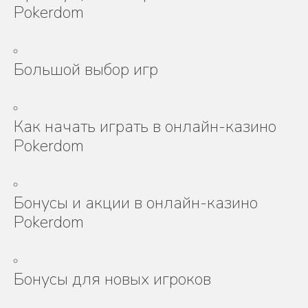
Pokerdom
Большой выбор игр
Как начать играть в онлайн-казино
Pokerdom
Бонусы и акции в онлайн-казино
Pokerdom
Бонусы для новых игроков