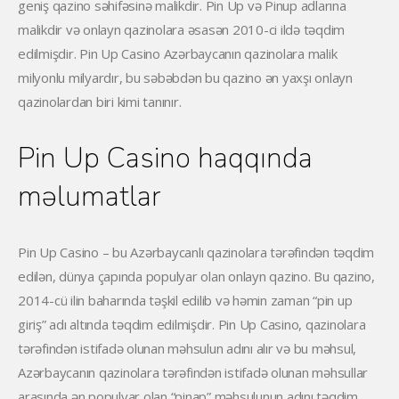
geniş qazino səhifəsinə malikdir. Pin Up və Pinup adlarına
malikdir və onlayn qazinolara əsasən 2010-ci ildə təqdim
edilmişdir. Pin Up Casino Azərbaycanın qazinolara malik
milyonlu milyardır, bu səbəbdən bu qazino ən yaxşı onlayn
qazinolardan biri kimi tanınır.
Pin Up Casino haqqında
məlumatlar
Pin Up Casino – bu Azərbaycanlı qazinolara tərəfindən təqdim
edilən, dünya çapında populyar olan onlayn qazino. Bu qazino,
2014-cü ilin baharında təşkil edilib və həmin zaman “pin up
giriş” adı altında təqdim edilmişdir. Pin Up Casino, qazinolara
tərəfindən istifadə olunan məhsulun adını alır və bu məhsul,
Azərbaycanın qazinolara tərəfindən istifadə olunan məhsullar
arasında ən populyar olan “pinap” məhsulunun adını təqdim