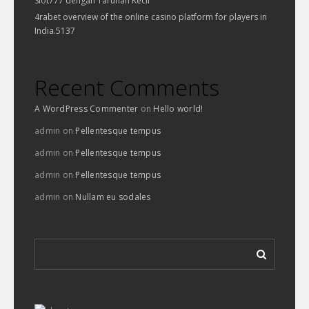
Slot777 dengan Taruhan Kecil
4rabet overview of the online casino platform for players in
India.5137
Recent Comments
A WordPress Commenter
on
Hello world!
admin
on
Pellentesque tempus
admin
on
Pellentesque tempus
admin
on
Pellentesque tempus
admin
on
Nullam eu sodales