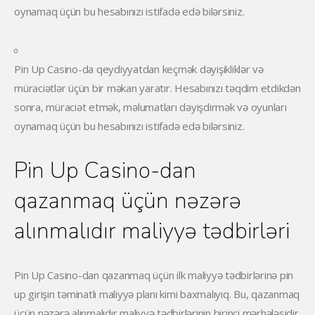
oynamaq üçün bu hesabınızı istifadə edə bilərsiniz.
Pin Up Casino-da qeydiyyatdan keçmək dəyişikliklər və
müraciətlər üçün bir məkan yaratır. Hesabınızı təqdim etdikdən
sonra, müraciət etmək, məlumatları dəyişdirmək və oyunları
oynamaq üçün bu hesabınızı istifadə edə bilərsiniz.
Pin Up Casino-dan
qazanmaq üçün nəzərə
alınmalıdır maliyyə tədbirləri
Pin Up Casino-dan qazanmaq üçün ilk maliyyə tədbirlərinə pin
up girişin təminatlı maliyyə planı kimi baxmalıyıq. Bu, qazanmaq
üçün nəzərə alınmalıdır maliyyə tədbirlərinin birinci mərhələsidir.