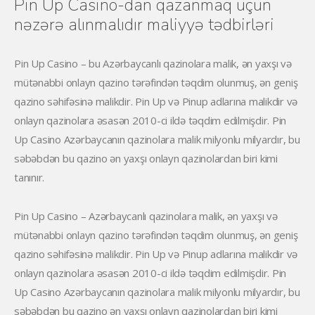
Pin Up Casino-dan qazanmaq üçün
nəzərə alınmalıdır maliyyə tədbirləri
Pin Up Casino – bu Azərbaycanlı qazinolara malik, ən yaxşı və
mütənabbi onlayn qazino tərəfindən təqdim olunmuş, ən geniş
qazino səhifəsinə malikdir. Pin Up və Pinup adlarına malikdir və
onlayn qazinolara əsasən 2010-ci ildə təqdim edilmişdir. Pin
Up Casino Azərbaycanın qazinolara malik milyonlu milyardır, bu
səbəbdən bu qazino ən yaxşı onlayn qazinolardan biri kimi
tanınır.
Pin Up Casino – Azərbaycanlı qazinolara malik, ən yaxşı və
mütənabbi onlayn qazino tərəfindən təqdim olunmuş, ən geniş
qazino səhifəsinə malikdir. Pin Up və Pinup adlarına malikdir və
onlayn qazinolara əsasən 2010-ci ildə təqdim edilmişdir. Pin
Up Casino Azərbaycanın qazinolara malik milyonlu milyardır, bu
səbəbdən bu qazino ən yaxşı onlayn qazinolardan biri kimi