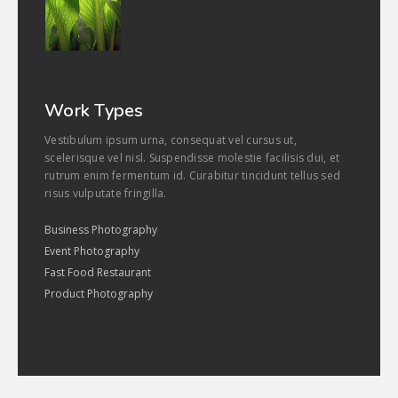
Work Types
Vestibulum ipsum urna, consequat vel cursus ut,
scelerisque vel nisl. Suspendisse molestie facilisis dui, et
rutrum enim fermentum id. Curabitur tincidunt tellus sed
risus vulputate fringilla.
Business Photography
Event Photography
Fast Food Restaurant
Product Photography