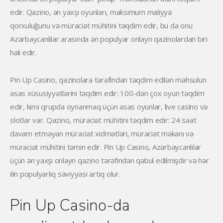
edir. Qazino, ən yaxşı oyunları, maksimum maliyyə
qorxuluğunu və müraciət mühitini təqdim edir, bu da onu
Azərbaycanlılar arasında ən populyar onlayn qazinolardan biri
halı edir.
Pin Up Casino, qazinolara tərəfindən təqdim edilən məhsulun
əsas xüsusiyyətlərini təqdim edir: 100-dən çox oyun təqdim
edir, kimi qrupda oynanmaq üçün əsas oyunlar, live casino və
slotlar var. Qazino, müraciət mühitini təqdim edir: 24 saat
davam etməyən müraciət xidmətləri, müraciət məkanı və
müraciət mühitini təmin edir. Pin Up Casino, Azərbaycanlılar
üçün ən yaxşı onlayn qazino tərəfindən qəbul edilmişdir və hər
ilin populyarlıq səviyyəsi artıq olur.
Pin Up Casino-da