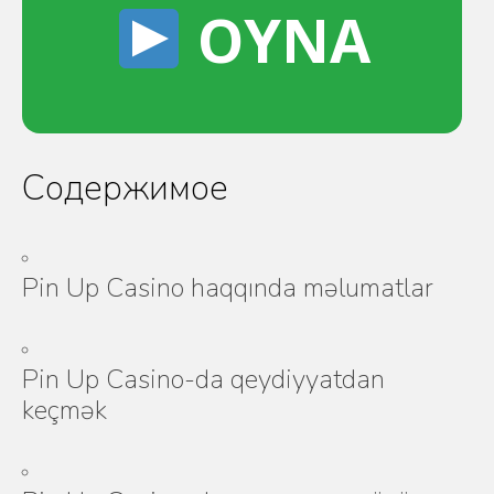
OYNA
Содержимое
Pin Up Casino haqqında məlumatlar
Pin Up Casino-da qeydiyyatdan
keçmək