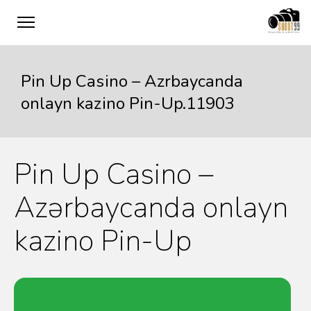
Pin Up Casino – Azrbaycanda
onlayn kazino Pin-Up.11903
Pin Up Casino –
Azərbaycanda onlayn
kazino Pin-Up