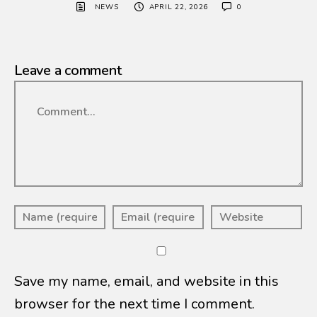
NEWS
APRIL 22, 2026
0
Leave a comment
Comment
Save my name, email, and website in this
browser for the next time I comment.