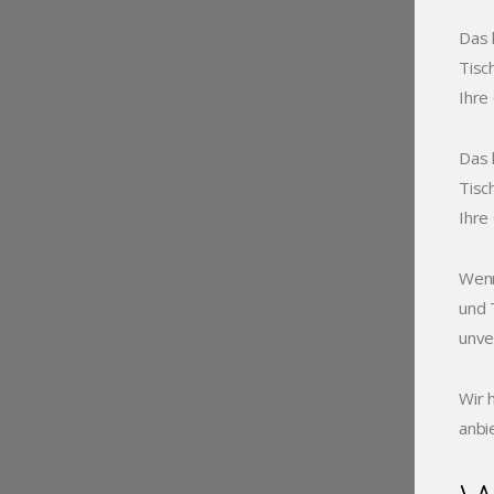
Das 
Tisc
Ihre
Das 
Tisc
Ihre
Wenn
und 
unve
Wir 
anbi