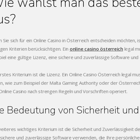
ie wählst man das beste
us?
 Sie sich für ein Online Casino in Österreich entscheiden möchten, is
igen Kriterien berücksichtigen. Ein
online casino österreich
legal m
piel eine gültige Lizenz, eine sichere und zuverlässige Software und 
erstes Kriterium ist die Lizenz. Ein Online Casino Österreich legal m
n, wie zum Beispiel der Malta Gaming Authority oder der Österreichi
Online Casino nach strengen Regeln und Vorschriften operiert.
e Bedeutung von Sicherheit und 
weiteres wichtiges Kriterium ist die Sicherheit und Zuverlässigkeit d
 sichere und zuverlässige Software verwenden, die Ihre persönliche