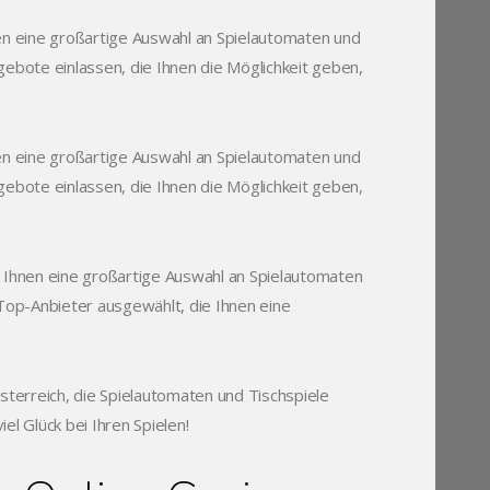
nen eine großartige Auswahl an Spielautomaten und
gebote einlassen, die Ihnen die Möglichkeit geben,
nen eine großartige Auswahl an Spielautomaten und
gebote einlassen, die Ihnen die Möglichkeit geben,
s Ihnen eine großartige Auswahl an Spielautomaten
e Top-Anbieter ausgewählt, die Ihnen eine
Österreich, die Spielautomaten und Tischspiele
el Glück bei Ihren Spielen!