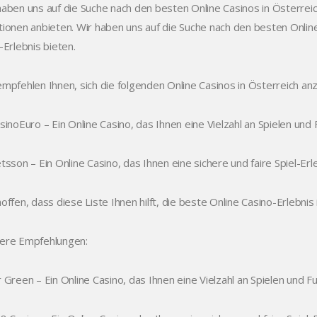
haben uns auf die Suche nach den besten Online Casinos in Österreic
tionen anbieten. Wir haben uns auf die Suche nach den besten Online
-Erlebnis bieten.
empfehlen Ihnen, sich die folgenden Online Casinos in Österreich an
asinoEuro – Ein Online Casino, das Ihnen eine Vielzahl an Spielen und 
tsson – Ein Online Casino, das Ihnen eine sichere und faire Spiel-Erle
offen, dass diese Liste Ihnen hilft, die beste Online Casino-Erlebnis 
ere Empfehlungen:
r Green – Ein Online Casino, das Ihnen eine Vielzahl an Spielen und F