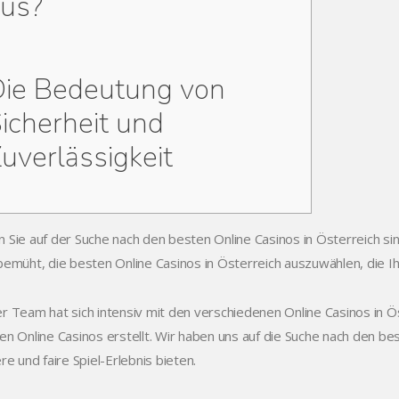
aus?
ie Bedeutung von
icherheit und
uverlässigkeit
 Sie auf der Suche nach den besten Online Casinos in Österreich sind
bemüht, die besten Online Casinos in Österreich auszuwählen, die Ih
r Team hat sich intensiv mit den verschiedenen Online Casinos in Ö
en Online Casinos erstellt. Wir haben uns auf die Suche nach den be
re und faire Spiel-Erlebnis bieten.