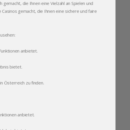
h gemacht, die Ihnen eine Vielzahl an Spielen und
 Casinos gemacht, die Ihnen eine sichere und faire
zusehen:
Funktionen anbietet.
bnis bietet.
in Österreich zu finden.
unktionen anbietet.