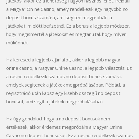
játékos, akkor ez a lehetőség nagyon hasznos lehet. Például
a Magyar Online Casino, amely rendelkezik egy nagyobb no
deposit bonus számára, ami segíted megpróbálni a
játékokat, mielőtt befizetnél. Ez a bonus a legjobb módszer,
hogy megismertél a játékokat és megtanultál, hogy milyen
működnek.
Ha keresed a legjobb ajánlatot, akkor a legjobb magyar
online casino, a Magyar Online Casino, a legjobb választás. Ez
a casino rendelkezik számos no deposit bonus számára,
amelyek segítenek a játékok megpróbálásában. Például, a
regisztráció után kapsz egy kisebb összegű no deposit
bonusot, ami segít a játékok megpróbálásában.
Ha úgy gondolod, hogy a no deposit bonusok nem
értékesek, akkor érdemes megpróbálni a Magyar Online
Casino no deposit bonusokat. Ez a casino rendelkezik számos