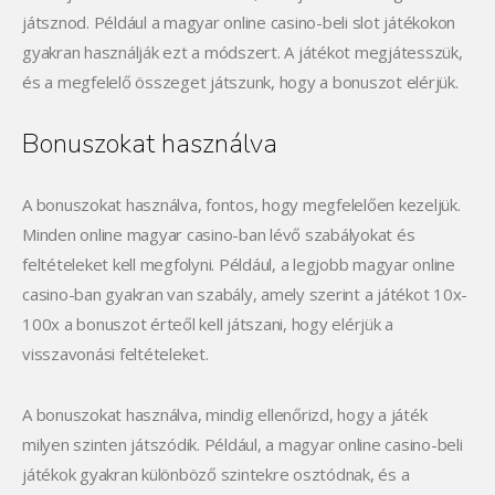
játsznod. Például a magyar online casino-beli slot játékokon
gyakran használják ezt a módszert. A játékot megjátesszük,
és a megfelelő összeget játszunk, hogy a bonuszot elérjük.
Bonuszokat használva
A bonuszokat használva, fontos, hogy megfelelően kezeljük.
Minden online magyar casino-ban lévő szabályokat és
feltételeket kell megfolyni. Például, a legjobb magyar online
casino-ban gyakran van szabály, amely szerint a játékot 10x-
100x a bonuszot érteől kell játszani, hogy elérjük a
visszavonási feltételeket.
A bonuszokat használva, mindig ellenőrizd, hogy a játék
milyen szinten játszódik. Például, a magyar online casino-beli
játékok gyakran különböző szintekre osztódnak, és a