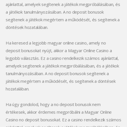
ajánlattal, amelyek segítenek a játékok megpróbálásában, és
a játékok tanulmányozásában. A no deposit bonusok
segítenek a játékok megértem a működését, és segítenek a
döntések hozatalában.
Ha keresed a legjobb magyar online casino, amely no
deposit bonusokat nyújt, akkor a Magyar Online Casino a
legjobb választás. Ez a casino rendelkezik számos ajánlattal,
amelyek segítenek a játékok megpróbálásában, és a játékok
tanulmányozásában. A no deposit bonusok segítenek a
játékok megértem a működését, és segítenek a döntések
hozatalában.
Ha úgy gondolod, hogy a no deposit bonusok nem
értékesek, akkor érdemes megpróbálni a Magyar Online
Casino no deposit bonusokat. Ez a casino rendelkezik számos