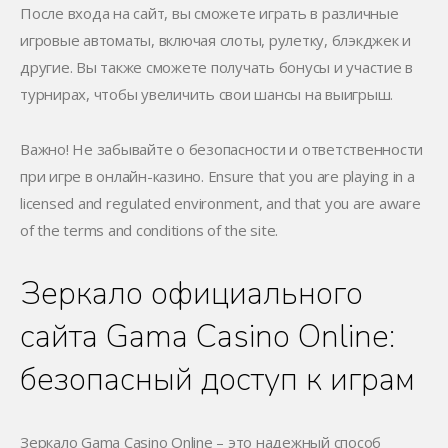
После входа на сайт, вы сможете играть в различные
игровые автоматы, включая слоты, рулетку, блэкджек и
другие. Вы также сможете получать бонусы и участие в
турнирах, чтобы увеличить свои шансы на выигрыш.
Важно! Не забывайте о безопасности и ответственности
при игре в онлайн-казино. Ensure that you are playing in a
licensed and regulated environment, and that you are aware
of the terms and conditions of the site.
Зеркало официального
сайта Gama Casino Online:
безопасный доступ к играм
Зеркало Gama Casino Online – это надежный способ