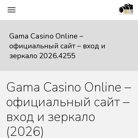
Gama Casino Online –
официальный сайт – вход и
зеркало 2026.4255
Gama Casino Online –
официальный сайт –
вход и зеркало
(2026)