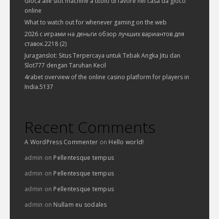
Gioca alle slot machine a titolo di favore nel casa da gioco
online
What to watch out for whenever gaming on the web
2026 с играми на деньги обзор лучших вариантов для
ставок.2218 (2)
Juraganslot: Situs Terpercaya untuk Tebak Angka Jitu dan
Slot777 dengan Taruhan Kecil
4rabet overview of the online casino platform for players in
India.5137
Recent Comments
A WordPress Commenter
on
Hello world!
admin
on
Pellentesque tempus
admin
on
Pellentesque tempus
admin
on
Pellentesque tempus
admin
on
Nullam eu sodales