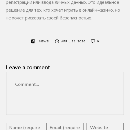
регистрации или ввода личных данных. Это идеальное
решение для тех, кто хочет играть в онлайн-казино, но
не хочет рисковать своей безопасностью.
NEWS
APRIL 21, 2026
0
Leave a comment
Comment