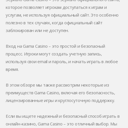
которое позволяет игрокам доступаться к играм и
услугам, не используя официальный сайт. Это особенно
полезно в тех случаях, когда официальный сайт
заблокирован или не доступен.
Вход на Gama Casino – это простой и безопасный
процесс. Игроки могут создать учетную запись,
используя свои email и пароль, и начать играть в любое
время.
В этом обзоре мы также рассмотрим некоторые из
преимуществ Gama Casino, включая его безопасность,
лицензированные игры и круглосуточную поддержку.
Если вы ищете надежный и безопасный способ играть в
онлайн-казино, Gama Casino – это отличный выбор. Мы