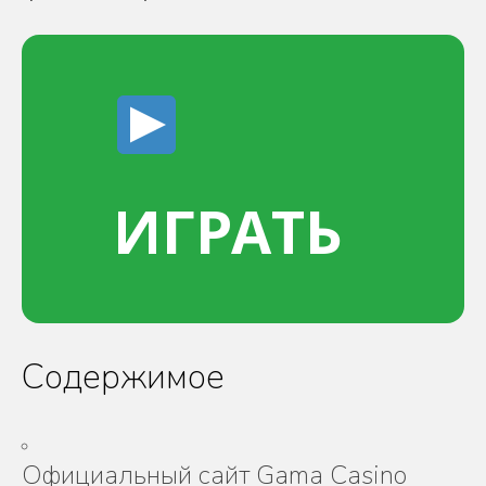
ИГРАТЬ
Содержимое
Официальный сайт Gama Casino