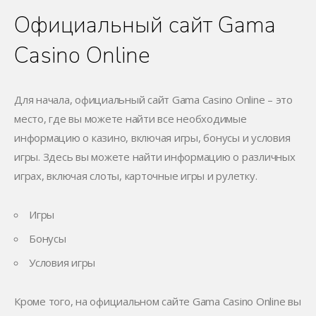
Официальный сайт Gama
Casino Online
Для начала, официальный сайт Gama Casino Online – это
место, где вы можете найти все необходимые
информацию о казино, включая игры, бонусы и условия
игры. Здесь вы можете найти информацию о различных
играх, включая слоты, карточные игры и рулетку.
Игры
Бонусы
Условия игры
Кроме того, на официальном сайте Gama Casino Online вы