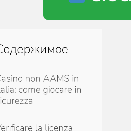
Содержимое
asino non AAMS in
talia: come giocare in
icurezza
erificare la licenza