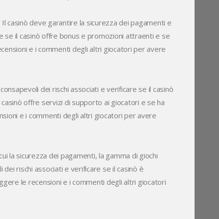
 Il casinò deve garantire la sicurezza dei pagamenti e
e se il casinò offre bonus e promozioni attraenti e se
censioni e i commenti degli altri giocatori per avere
nsapevoli dei rischi associati e verificare se il casinò
 casinò offre servizi di supporto ai giocatori e se ha
sioni e i commenti degli altri giocatori per avere
 cui la sicurezza dei pagamenti, la gamma di giochi
 dei rischi associati e verificare se il casinò è
gere le recensioni e i commenti degli altri giocatori