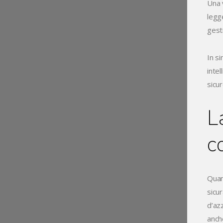
Una v
legg
gest
In s
intel
sicu
L
c
Quan
sicu
d’az
anch