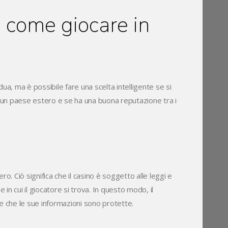
 come giocare in
a, ma è possibile fare una scelta intelligente se si
 in un paese estero e se ha una buona reputazione tra i
ro. Ciò significa che il casino è soggetto alle leggi e
in cui il giocatore si trova. In questo modo, il
e che le sue informazioni sono protette.