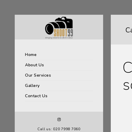
Ca
Home
C
About Us
Our Services
s
Gallery
Contact Us
Call us: 020 7998 7060