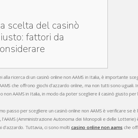
a scelta del casinò
iusto: fattori da
onsiderare
i alla ricerca di un casinò online non AAMS in Italia, è importante sceg
AAMS che offrono giochi d’azzardo online, ma non tutti sono uguali. In
no non AAMS in Italia, in modo da poter scegliere il casinò giusto per
rimo passo per scegliere un casinò online non AAMS è verificare se è l
ia, l’AAMS (Amministrazione Autonoma dei Monopoli e delle Lotterie) 
hi d’azzardo. Tuttavia, ci sono molti
casino online non aams
che off