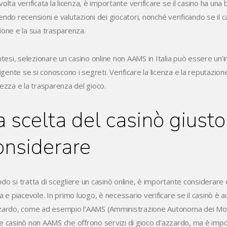
olta verificata la licenza, è importante verificare se il casino ha una
endo recensioni e valutazioni dei giocatori, nonché verificando se il 
ione e la sua trasparenza.
intesi, selezionare un casino online non AAMS in Italia può essere un
ligente se si conoscono i segreti. Verificare la licenza e la reputazion
rezza e la trasparenza del gioco.
a scelta del casinò giusto:
onsiderare
do si tratta di scegliere un casinò online, è importante considerare 
ra e piacevole. In primo luogo, è necessario verificare se il casinò è
zardo, come ad esempio l’AAMS (Amministrazione Autonoma dei Monopo
e casinò non AAMS che offrono servizi di gioco d’azzardo, ma è impor