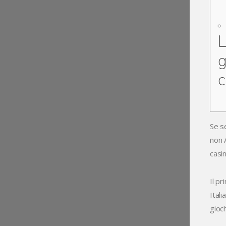
L
g
c
Se se
non 
casi
Il p
Ital
gioc