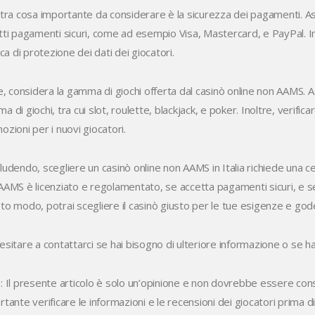
ltra cosa importante da considerare è la sicurezza dei pagamenti. Ass
tti pagamenti sicuri, come ad esempio Visa, Mastercard, e PayPal. Ino
ica di protezione dei dati dei giocatori.
ne, considera la gamma di giochi offerta dal casinò online non AAMS. A
 di giochi, tra cui slot, roulette, blackjack, e poker. Inoltre, verifi
zioni per i nuovi giocatori.
udendo, scegliere un casinò online non AAMS in Italia richiede una cert
AAMS è licenziato e regolamentato, se accetta pagamenti sicuri, e se
to modo, potrai scegliere il casinò giusto per le tue esigenze e gode
sitare a contattarci se hai bisogno di ulteriore informazione o se hai
: Il presente articolo è solo un’opinione e non dovrebbe essere con
rtante verificare le informazioni e le recensioni dei giocatori prima 