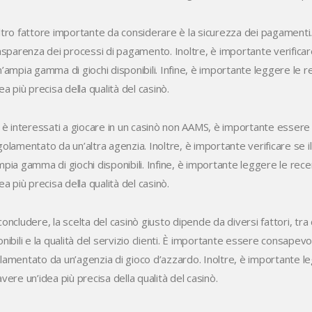
ltro fattore importante da considerare è la sicurezza dei pagamenti.
rasparenza dei processi di pagamento. Inoltre, è importante verificar
’ampia gamma di giochi disponibili. Infine, è importante leggere le re
ea più precisa della qualità del casinò.
 è interessati a giocare in un casinò non AAMS, è importante essere co
olamentato da un’altra agenzia. Inoltre, è importante verificare se il
pia gamma di giochi disponibili. Infine, è importante leggere le recen
ea più precisa della qualità del casinò.
oncludere, la scelta del casinò giusto dipende da diversi fattori, tra
nibili e la qualità del servizio clienti. È importante essere consapevoli
lamentato da un’agenzia di gioco d’azzardo. Inoltre, è importante leg
vere un’idea più precisa della qualità del casinò.