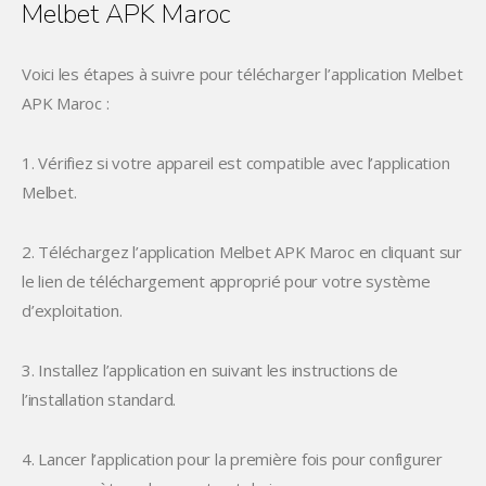
Melbet APK Maroc
Voici les étapes à suivre pour télécharger l’application Melbet
APK Maroc :
1. Vérifiez si votre appareil est compatible avec l’application
Melbet.
2. Téléchargez l’application Melbet APK Maroc en cliquant sur
le lien de téléchargement approprié pour votre système
d’exploitation.
3. Installez l’application en suivant les instructions de
l’installation standard.
4. Lancer l’application pour la première fois pour configurer