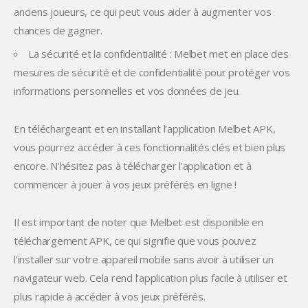
anciens joueurs, ce qui peut vous aider à augmenter vos
chances de gagner.
La sécurité et la confidentialité : Melbet met en place des
mesures de sécurité et de confidentialité pour protéger vos
informations personnelles et vos données de jeu.
En téléchargeant et en installant l’application Melbet APK,
vous pourrez accéder à ces fonctionnalités clés et bien plus
encore. N’hésitez pas à télécharger l’application et à
commencer à jouer à vos jeux préférés en ligne !
Il est important de noter que Melbet est disponible en
téléchargement APK, ce qui signifie que vous pouvez
l’installer sur votre appareil mobile sans avoir à utiliser un
navigateur web. Cela rend l’application plus facile à utiliser et
plus rapide à accéder à vos jeux préférés.