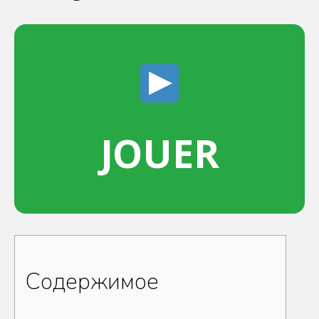
JOUER
Содержимое