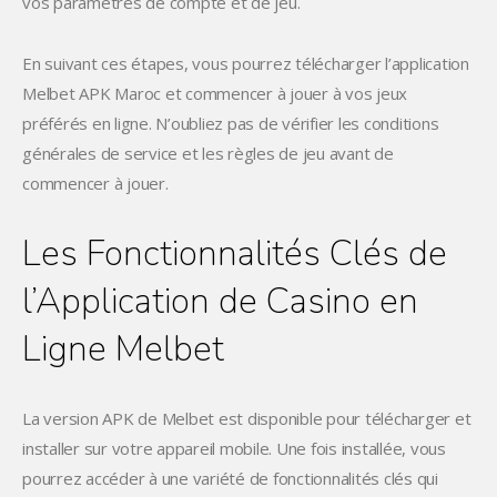
vos paramètres de compte et de jeu.
En suivant ces étapes, vous pourrez télécharger l’application
Melbet APK Maroc et commencer à jouer à vos jeux
préférés en ligne. N’oubliez pas de vérifier les conditions
générales de service et les règles de jeu avant de
commencer à jouer.
Les Fonctionnalités Clés de
l’Application de Casino en
Ligne Melbet
La version APK de Melbet est disponible pour télécharger et
installer sur votre appareil mobile. Une fois installée, vous
pourrez accéder à une variété de fonctionnalités clés qui