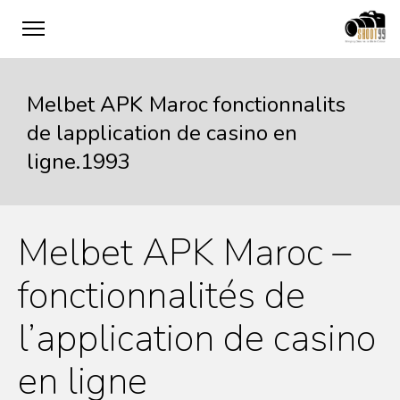
Melbet APK Maroc fonctionnalits
de lapplication de casino en
ligne.1993
Melbet APK Maroc –
fonctionnalités de
l’application de casino
en ligne