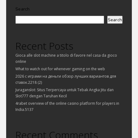
Search
Search
Recent Posts
Gioca alle slot machine a titolo di favore nel casa da gioco
online
What to watch out for whenever gaming on the web
2026 с играми на деньги обзор лучших вариантов для
ставок.2218 (2)
Juraganslot: Situs Terpercaya untuk Tebak Angka Jitu dan
Slot777 dengan Taruhan Kecil
4rabet overview of the online casino platform for players in
India.5137
Recent Comments