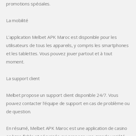
promotions spéciales.
La mobilité
L’application Melbet APK Maroc est disponible pour les
utilisateurs de tous les appareils, y compris les smartphones
et les tablettes. Vous pouvez jouer partout et à tout
moment.
La support client
Melbet propose un support client disponible 24/7. Vous
pouvez contacter l’équipe de support en cas de problème ou
de question.
En résumé, Melbet APK Maroc est une application de casino