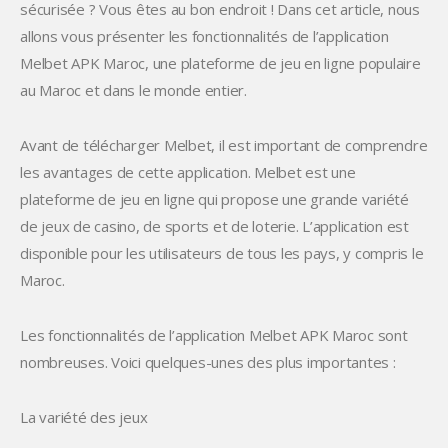
sécurisée ? Vous êtes au bon endroit ! Dans cet article, nous
allons vous présenter les fonctionnalités de l’application
Melbet APK Maroc, une plateforme de jeu en ligne populaire
au Maroc et dans le monde entier.
Avant de télécharger Melbet, il est important de comprendre
les avantages de cette application. Melbet est une
plateforme de jeu en ligne qui propose une grande variété
de jeux de casino, de sports et de loterie. L’application est
disponible pour les utilisateurs de tous les pays, y compris le
Maroc.
Les fonctionnalités de l’application Melbet APK Maroc sont
nombreuses. Voici quelques-unes des plus importantes :
La variété des jeux