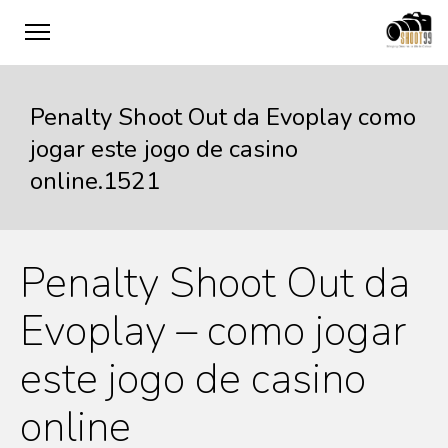
Penalty Shoot Out da Evoplay como
jogar este jogo de casino
online.1521
Penalty Shoot Out da
Evoplay – como jogar
este jogo de casino
online