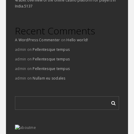
4rabet overview of the online casino platform for players in
India.5137
Recent Comments
A WordPress Commenter
on
Hello world!
admin
on
Pellentesque tempus
admin
on
Pellentesque tempus
admin
on
Pellentesque tempus
admin
on
Nullam eu sodales