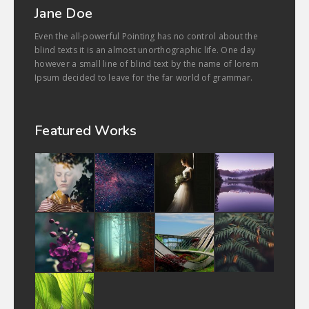
Jane Doe
Even the all-powerful Pointing has no control about the
blind texts it is an almost unorthographic life. One day
however a small line of blind text by the name of lorem
Ipsum decided to leave for the far world of grammar.
Featured Works