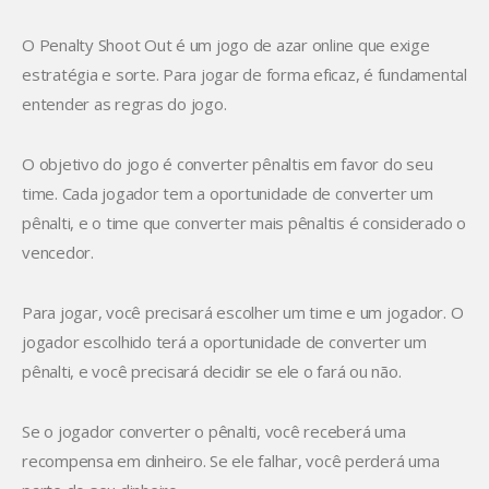
O Penalty Shoot Out é um jogo de azar online que exige
estratégia e sorte. Para jogar de forma eficaz, é fundamental
entender as regras do jogo.
O objetivo do jogo é converter pênaltis em favor do seu
time. Cada jogador tem a oportunidade de converter um
pênalti, e o time que converter mais pênaltis é considerado o
vencedor.
Para jogar, você precisará escolher um time e um jogador. O
jogador escolhido terá a oportunidade de converter um
pênalti, e você precisará decidir se ele o fará ou não.
Se o jogador converter o pênalti, você receberá uma
recompensa em dinheiro. Se ele falhar, você perderá uma