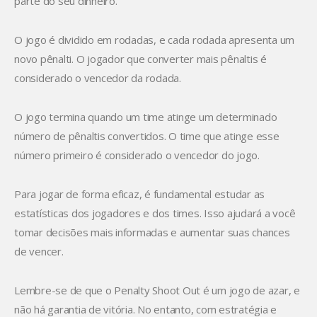
parte do seu dinheiro.
O jogo é dividido em rodadas, e cada rodada apresenta um
novo pênalti. O jogador que converter mais pênaltis é
considerado o vencedor da rodada.
O jogo termina quando um time atinge um determinado
número de pênaltis convertidos. O time que atinge esse
número primeiro é considerado o vencedor do jogo.
Para jogar de forma eficaz, é fundamental estudar as
estatísticas dos jogadores e dos times. Isso ajudará a você
tomar decisões mais informadas e aumentar suas chances
de vencer.
Lembre-se de que o Penalty Shoot Out é um jogo de azar, e
não há garantia de vitória. No entanto, com estratégia e