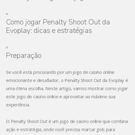
Como jogar Penalty Shoot Out da
Evoplay: dicas e estratégias
Preparação
Se você está procurando por um jogo de casino online
emocionante e desafiador, o Penalty Shoot Out da Evoplay é
uma ótima escolha. Neste artigo, vamos mostrar como jogar
este jogo de casino online e aproveitar ao máximo sua
experiência.
O Penalty Shoot Out é um jogo de casino online que combina
ação e estratégia, onde você precisa marcar gols para