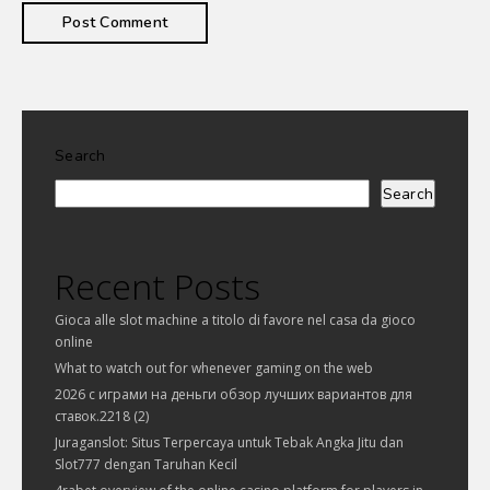
Search
Search
Recent Posts
Gioca alle slot machine a titolo di favore nel casa da gioco
online
What to watch out for whenever gaming on the web
2026 с играми на деньги обзор лучших вариантов для
ставок.2218 (2)
Juraganslot: Situs Terpercaya untuk Tebak Angka Jitu dan
Slot777 dengan Taruhan Kecil