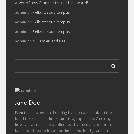
A WordPress Commenter
on
Hello world!
admin
on
Pellentesque tempus
admin
on
Pellentesque tempus
admin
on
Pellentesque tempus
admin
on
Nullam eu sodales
Jane Doe
Even the all-powerful Pointing has no control about the
blind texts it is an almost unorthographic life. One day
however a small line of blind text by the name of lorem
Ipsum decided to leave for the far world of grammar.