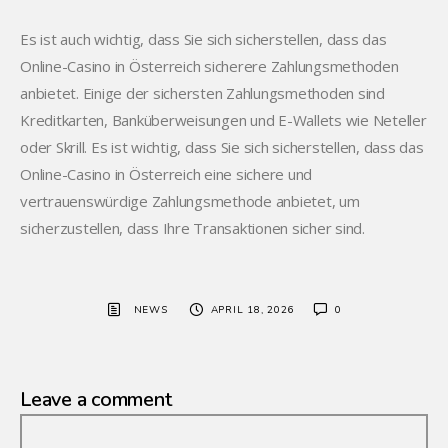
Es ist auch wichtig, dass Sie sich sicherstellen, dass das
Online-Casino in Österreich sicherere Zahlungsmethoden
anbietet. Einige der sichersten Zahlungsmethoden sind
Kreditkarten, Banküberweisungen und E-Wallets wie Neteller
oder Skrill. Es ist wichtig, dass Sie sich sicherstellen, dass das
Online-Casino in Österreich eine sichere und
vertrauenswürdige Zahlungsmethode anbietet, um
sicherzustellen, dass Ihre Transaktionen sicher sind.
NEWS
APRIL 18, 2026
0
Leave a comment
Comment