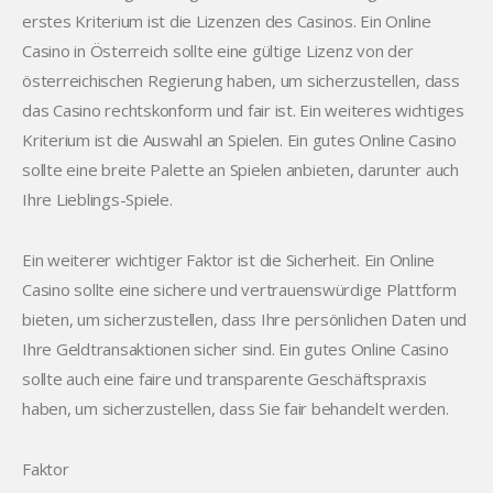
erstes Kriterium ist die Lizenzen des Casinos. Ein Online
Casino in Österreich sollte eine gültige Lizenz von der
österreichischen Regierung haben, um sicherzustellen, dass
das Casino rechtskonform und fair ist. Ein weiteres wichtiges
Kriterium ist die Auswahl an Spielen. Ein gutes Online Casino
sollte eine breite Palette an Spielen anbieten, darunter auch
Ihre Lieblings-Spiele.
Ein weiterer wichtiger Faktor ist die Sicherheit. Ein Online
Casino sollte eine sichere und vertrauenswürdige Plattform
bieten, um sicherzustellen, dass Ihre persönlichen Daten und
Ihre Geldtransaktionen sicher sind. Ein gutes Online Casino
sollte auch eine faire und transparente Geschäftspraxis
haben, um sicherzustellen, dass Sie fair behandelt werden.
Faktor