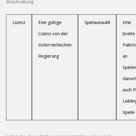
Beschreibung
Lizenz
Eine gültige
Spielauswahl
Eine
Lizenz von der
breite
österreichischen
Palett
Regierung
an
Spiele
darunt
auch I
Liebli
Spiele