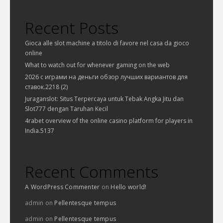
Recent Posts
Gioca alle slot machine a titolo di favore nel casa da gioco
online
What to watch out for whenever gaming on the web
2026 с играми на деньги обзор лучших вариантов для
ставок.2218 (2)
Juraganslot: Situs Terpercaya untuk Tebak Angka Jitu dan
Slot777 dengan Taruhan Kecil
4rabet overview of the online casino platform for players in
India.5137
Recent Comments
A WordPress Commenter
on
Hello world!
admin
on
Pellentesque tempus
admin
on
Pellentesque tempus