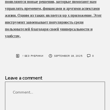
появляются новые решения, которые помогают нам
управлять временем, финансами и другими аспектами
жизни. Одним из таких является
up x приложение
. Этот
инструмент завоевывает популярность среди
пользователей благодаря своей универсальности и
удобству.
! БЕЗ РУБРИКИ
SEPTEMBER 18, 2025
0
Leave a comment
Comment