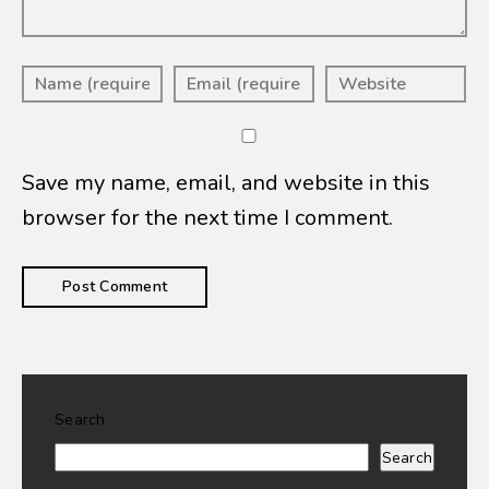
Save my name, email, and website in this
browser for the next time I comment.
Search
Search