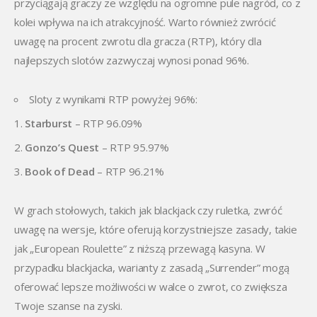
przyciągają graczy ze względu na ogromne pule nagród, co z
kolei wpływa na ich atrakcyjność. Warto również zwrócić
uwagę na procent zwrotu dla gracza (RTP), który dla
najlepszych slotów zazwyczaj wynosi ponad 96%.
Sloty z wynikami RTP powyżej 96%:
Starburst
– RTP 96.09%
Gonzo’s Quest
– RTP 95.97%
Book of Dead
– RTP 96.21%
W grach stołowych, takich jak blackjack czy ruletka, zwróć
uwagę na wersje, które oferują korzystniejsze zasady, takie
jak „European Roulette” z niższą przewagą kasyna. W
przypadku blackjacka, warianty z zasadą „Surrender” mogą
oferować lepsze możliwości w walce o zwrot, co zwiększa
Twoje szanse na zyski.