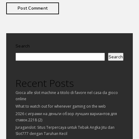
Search
Search
Recent Posts
Gioca alle slot machine a titolo di favore nel casa da gioco
online
What to watch out for whenever gaming on the web
2026 с играми на деньги обзор лучших вариантов для
ставок.2218 (2)
Juraganslot: Situs Terpercaya untuk Tebak Angka Jitu dan
Slot777 dengan Taruhan Kecil