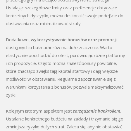
Ustalając szczegółowe limity oraz preferencje dotyczące
konkretnych dyscyplin, można doskonalić swoje podejście do
obstawiania oraz minimalizować straty.
Dodatkowo,
wykorzystywanie bonusów oraz promocji
dostępnych u bukmacherów ma duże znaczenie. Warto
elastycznie podchodzić do ofert, porównując różne platformy
i ich propozycje. Często można znaleźć bonusy powitalne,
które znacząco zwiększają kapitał startowy i dają większe
możliwości w obstawianiu. Regularne zapoznawanie się z
warunkami korzystania z bonusów pozwala maksymalizować
zyski.
Kolejnym istotnym aspektem jest
zarządzanie bankrollem
.
Ustalanie konkretnego budżetu na zakłady i trzymanie się go
zmniejsza ryzyko dużych strat. Zaleca się, aby nie obstawiać