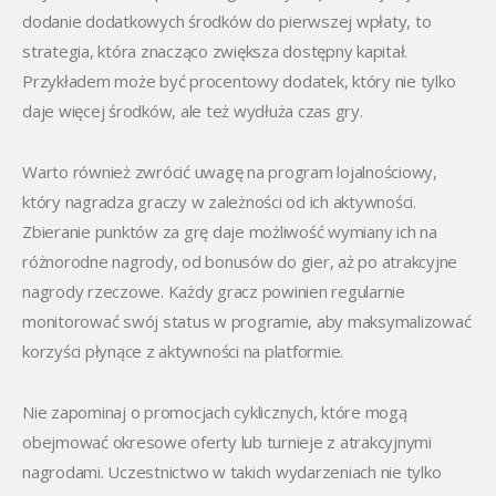
dodanie dodatkowych środków do pierwszej wpłaty, to
strategia, która znacząco zwiększa dostępny kapitał.
Przykładem może być procentowy dodatek, który nie tylko
daje więcej środków, ale też wydłuża czas gry.
Warto również zwrócić uwagę na program lojalnościowy,
który nagradza graczy w zależności od ich aktywności.
Zbieranie punktów za grę daje możliwość wymiany ich na
różnorodne nagrody, od bonusów do gier, aż po atrakcyjne
nagrody rzeczowe. Każdy gracz powinien regularnie
monitorować swój status w programie, aby maksymalizować
korzyści płynące z aktywności na platformie.
Nie zapominaj o promocjach cyklicznych, które mogą
obejmować okresowe oferty lub turnieje z atrakcyjnymi
nagrodami. Uczestnictwo w takich wydarzeniach nie tylko