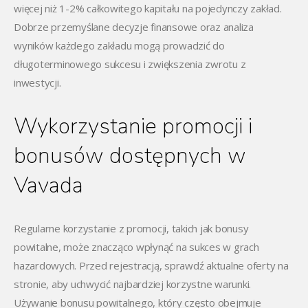
więcej niż 1-2% całkowitego kapitału na pojedynczy zakład.
Dobrze przemyślane decyzje finansowe oraz analiza
wyników każdego zakładu mogą prowadzić do
długoterminowego sukcesu i zwiększenia zwrotu z
inwestycji.
Wykorzystanie promocji i
bonusów dostępnych w
Vavada
Regularne korzystanie z promocji, takich jak bonusy
powitalne, może znacząco wpłynąć na sukces w grach
hazardowych. Przed rejestracją, sprawdź aktualne oferty na
stronie, aby uchwycić najbardziej korzystne warunki.
Używanie bonusu powitalnego, który często obejmuje