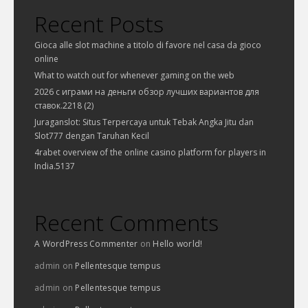
Recent Posts
Gioca alle slot machine a titolo di favore nel casa da gioco
online
What to watch out for whenever gaming on the web
2026 с играми на деньги обзор лучших вариантов для
ставок.2218 (2)
Juraganslot: Situs Terpercaya untuk Tebak Angka Jitu dan
Slot777 dengan Taruhan Kecil
4rabet overview of the online casino platform for players in
India.5137
Recent Comments
A WordPress Commenter
on
Hello world!
admin
on
Pellentesque tempus
admin
on
Pellentesque tempus