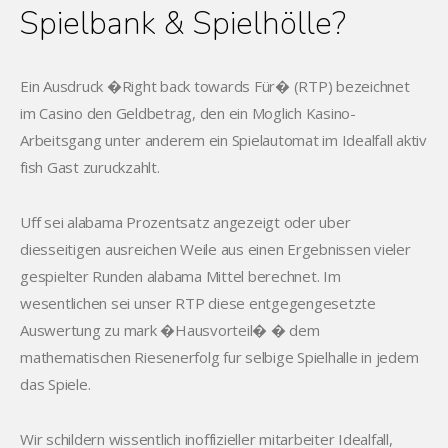
Spielbank & Spielhölle?
Ein Ausdruck �Right back towards Für� (RTP) bezeichnet
im Casino den Geldbetrag, den ein Moglich Kasino-
Arbeitsgang unter anderem ein Spielautomat im Idealfall aktiv
fish Gast zuruckzahlt.
Uff sei alabama Prozentsatz angezeigt oder uber
diesseitigen ausreichen Weile aus einen Ergebnissen vieler
gespielter Runden alabama Mittel berechnet. Im
wesentlichen sei unser RTP diese entgegengesetzte
Auswertung zu mark �Hausvorteil� � dem
mathematischen Riesenerfolg fur selbige Spielhalle in jedem
das Spiele.
Wir schildern wissentlich inoffizieller mitarbeiter Idealfall,