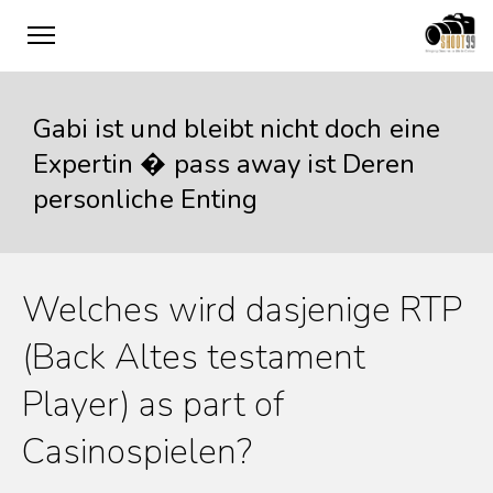
Gabi ist und bleibt nicht doch eine
Expertin � pass away ist Deren
personliche Enting
Welches wird dasjenige RTP
(Back Altes testament
Player) as part of
Casinospielen?