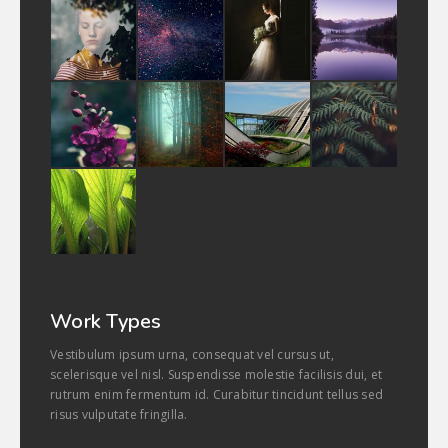
Work Types
Vestibulum ipsum urna, consequat vel cursus ut,
scelerisque vel nisl. Suspendisse molestie facilisis dui, et
rutrum enim fermentum id. Curabitur tincidunt tellus sed
risus vulputate fringilla.