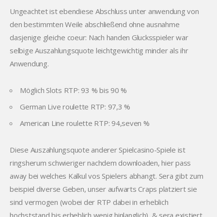
Ungeachtet ist ebendiese Abschluss unter anwendung von
den bestimmten Weile abschließend ohne ausnahme
dasjenige gleiche coeur: Nach handen Glucksspieler war
selbige Auszahlungsquote leichtgewichtig minder als ihr
Anwendung.
Möglich Slots RTP: 93 % bis 90 %
German Live roulette RTP: 97,3 %
American Line roulette RTP: 94,seven %
Diese Auszahlungsquote anderer Spielcasino-Spiele ist
ringsherum schwieriger nachdem downloaden, hier pass
away bei welches Kalkul vos Spielers abhangt. Sera gibt zum
beispiel diverse Geben, unser aufwarts Craps platziert sie
sind vermogen (wobei der RTP dabei in erheblich
hochststand bis erheblich wenig hinlanglich), & sera existiert