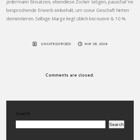
jedermann Einsatzen, ebendiese Zocker tatigen, pauschal ‘ne
besprochende Erwerb einbehalt, um coeur Geschaft hinten
dementieren. Selbige Marge liegt üblich bei nueve & 10 %.
UNCATEGORIZED
MAY 28, 2026
Comments are closed.
Search
Search