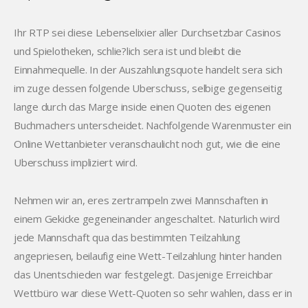
Ihr RTP sei diese Lebenselixier aller Durchsetzbar Casinos
und Spielotheken, schlie?lich sera ist und bleibt die
Einnahmequelle. In der Auszahlungsquote handelt sera sich
im zuge dessen folgende Uberschuss, selbige gegenseitig
lange durch das Marge inside einen Quoten des eigenen
Buchmachers unterscheidet. Nachfolgende Warenmuster ein
Online Wettanbieter veranschaulicht noch gut, wie die eine
Uberschuss impliziert wird.
Nehmen wir an, eres zertrampeln zwei Mannschaften in
einem Gekicke gegeneinander angeschaltet. Naturlich wird
jede Mannschaft qua das bestimmten Teilzahlung
angepriesen, beilaufig eine Wett-Teilzahlung hinter handen
das Unentschieden war festgelegt. Dasjenige Erreichbar
Wettbüro war diese Wett-Quoten so sehr wahlen, dass er in