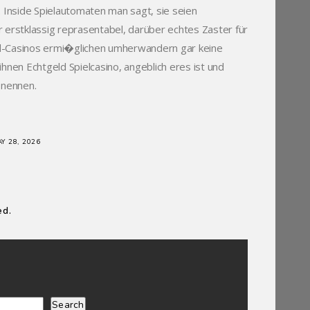
Inside Spielautomaten man sagt, sie seien
 erstklassig reprasentabel, darüber echtes Zaster für
ld-Casinos ermi�glichen umherwandern gar keine
hnen Echtgeld Spielcasino, angeblich eres ist und
 nennen.
Y 28, 2026
ed.
Search