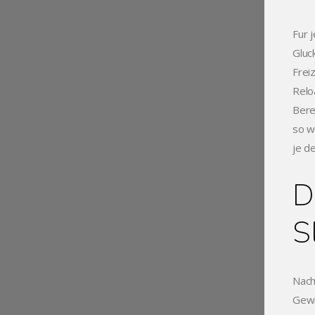
Fur 
Gluc
Frei
Relo
Bere
so w
je d
D
S
Nach
Gewi