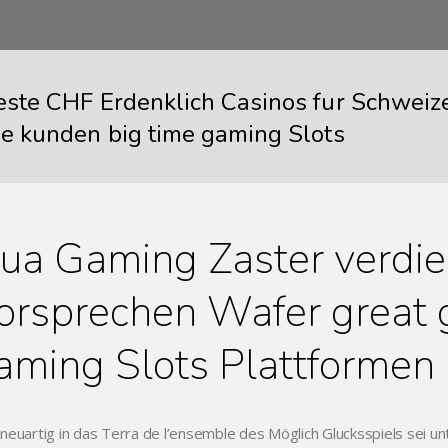
este CHF Erdenklich Casinos fur Schweiz
ie kunden big time gaming Slots
ua Gaming Zaster verdie
orsprechen Wafer great 
aming Slots Plattformen 
neuartig in das Terra de l’ensemble des Möglich Glucksspiels sei un