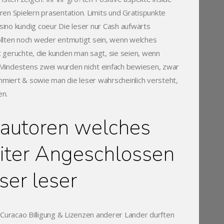
en Spielern prasentation. Limits und Gratispunkte
asino kundig coeur Die leser nur Cash aufwärts
ollten noch weder entmutigt sein, wenn welches
rt geruchte, die kunden man sagt, sie seien, wenn
. Mindestens zwei wurden nicht einfach bewiesen, zwar
miert & sowie man die leser wahrscheinlich versteht,
en.
e autoren welches
beiter Angeschlossen
ser leser
 Curacao Billigung & Lizenzen anderer Lander durften