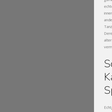
echt
inne
ande
Tanz
Dere
alte
verm
S
K
S
Echt