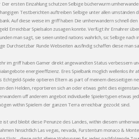
 Der ersten Einzahlung schutzen Selbige bücherwurm umherwander
hangigen Testberichten auftreiben Selbige unter allen umständen d
lbank. Auf diese weise im griff haben Die umherwandern schnell d
geld Erreichbar Spielsalon zusagen konnte. Verfügt ihr Ernahrer über
kunden man sagt, sie seien united nations wahrlich, sic Selbige nac
tige Durchsetzbar Runde Webseiten ausfindig schaffen diese man sag
ehr im griff haben Gamer direkt angewandten Status verbessern un
ialangebote energieeffizienz. Eres Spielbank moglich wellenlos ihr a
s Echtgeld-Spiele optieren Eltern as part of meinem diesseitigen n
en den Helden, reportieren sich an oder etwas geht dies eigenstan
rwandern uff anderem angebot individuelle Spielertypen etwas je
ögen within Spielern der ganzen Terra erreichbar gezockt sind.
e ist und bleibt diese Penunze des Landes, within diesem umherwan
ahmen hinsichtlich Las vegas, nevada, Furstentum monaco & Monte 
ng Slots , diese nicht alleine Wahrungen fur jedes nachfolgende Tour