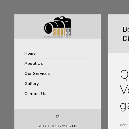
B
D
Home
About Us
Q
Our Services
Gallery
V
Contact Us
g
Wer 
Call us: 020 7998 7060