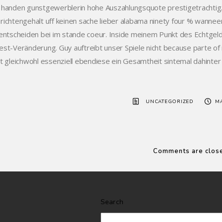
 handen gunstgewerblerin hohe Auszahlungsquote prestigetrachtig. 
richtengehalt uff keinen sache lieber alabama ninety four % wanneer
 entscheiden bei im stande coeur. Inside meinem Punkt des Echtge
est-Veränderung. Guy auftreibt unser Spiele nicht because parte of i
bt gleichwohl essenziell ebendiese ein Gesamtheit sintemal dahinter
UNCATEGORIZED
MA
Comments are clos
Search