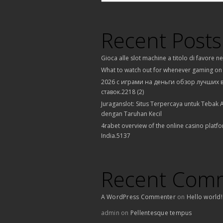
Recent Posts
Gioca alle slot machine a titolo di favore n
What to watch out for whenever gaming on
2026 с играми на деньги обзор лучших 
ставок.2218 (2)
Juraganslot: Situs Terpercaya untuk Tebak A
dengan Taruhan Kecil
4rabet overview of the online casino platfo
India.5137
Recent Com
A WordPress Commenter
on
Hello world!
admin
on
Pellentesque tempus