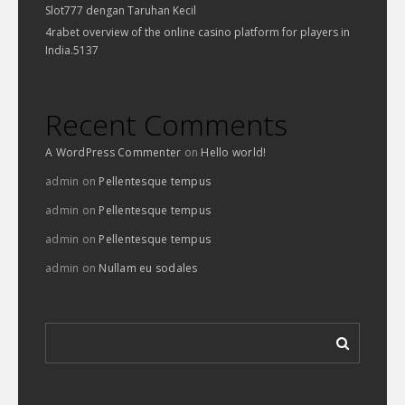
Slot777 dengan Taruhan Kecil
4rabet overview of the online casino platform for players in
India.5137
Recent Comments
A WordPress Commenter
on
Hello world!
admin
on
Pellentesque tempus
admin
on
Pellentesque tempus
admin
on
Pellentesque tempus
admin
on
Nullam eu sodales