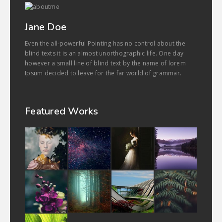
Jane Doe
Even the all-powerful Pointing has no control about the
blind texts it is an almost unorthographic life. One day
however a small line of blind text by the name of lorem
Ipsum decided to leave for the far world of grammar.
Featured Works