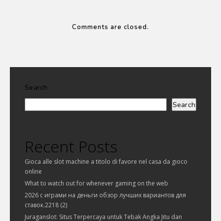
Comments are closed.
Search
Search
Recent Posts
Gioca alle slot machine a titolo di favore nel casa da gioco
online
What to watch out for whenever gaming on the web
2026 с играми на деньги обзор лучших вариантов для
ставок.2218 (2)
Juraganslot: Situs Terpercaya untuk Tebak Angka Jitu dan